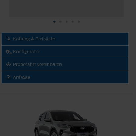
Katalog & Preisliste
Konfigurator
Probefahrt vereinbaren
Anfrage