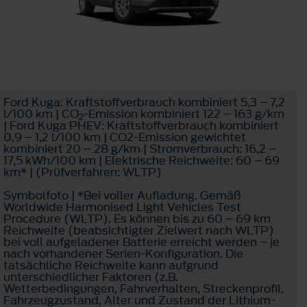
Ford Kuga: Kraftstoffverbrauch kombiniert 5,3 – 7,2
l/100 km | CO
-Emission kombiniert 122 – 163 g/km
2
| Ford Kuga PHEV: Kraftstoffverbrauch kombiniert
0,9 – 1,2 l/100 km | CO2-Emission gewichtet
kombiniert 20 – 28 g/km | Stromverbrauch: 16,2 –
17,5 kWh/100 km | Elektrische Reichweite: 60 – 69
km* | (Prüfverfahren: WLTP)
Symbolfoto | *Bei voller Aufladung. Gemäß
Worldwide Harmonised Light Vehicles Test
Procedure (WLTP). Es können bis zu 60 – 69 km
Reichweite (beabsichtigter Zielwert nach WLTP)
bei voll aufgeladener Batterie erreicht werden – je
nach vorhandener Serien-Konfiguration. Die
tatsächliche Reichweite kann aufgrund
unterschiedlicher Faktoren (z.B.
Wetterbedingungen, Fahrverhalten, Streckenprofil,
Fahrzeugzustand, Alter und Zustand der Lithium-