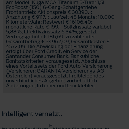
am Modell Kuga MCA Titanium 5-Türer 1,5l
EcoBoost (150) 6-Gang-Schaltgetriebe
Frontantrieb: Aktionspreis € 30390,-;
Anzahlung € 9117,-; Laufzeit 48 Monate; 10.000
Kilometer/Jahr; Restwert € 16106,40;
monatliche Rate € 199,-; Sollzinssatz variabel
5,88%; Effektivzinssatz 6,34%; gesetzl.
Vertragsgebühr € 186,69; zu zahlender
Gesamtbetrag € 34962,09; Gesamtkosten €
4572,09. Die Abwicklung der Finanzierung
erfolgt über Ford Credit, ein Service der
Santander Consumer Bank. Bankübliche
Bonitätskriterien vorausgesetzt. Abschluss
eines Vorteilssets der Ford Auto-Versicherung
(Versicherer: GARANTA Versicherungs-AG
Österreich) vorausgesetzt. Freibleibendes
unverbindliches Angebot, vorbehaltlich
Änderungen, Irrtümer und Druckfehler.
Intelligent vernetzt.
®